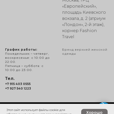
Москва, ТРЦ
«Европейский»,
площадь Киевского
вокзала, д. 2 (атриум
«Лондон», 2-й этаж),
корнер Fashion
Travel
График работы:
Бренд верхней женской
Понедельник – четверг,
одежды
воскресенье: с 10:00 до
22:00.
Пятница – суббота: с
10:00 до 23:00.
Тел.
+7 915 403 0555
+7 927 540 1223
Этот сайт использует файлы cookie для
Tilda
Made on
Хорошо